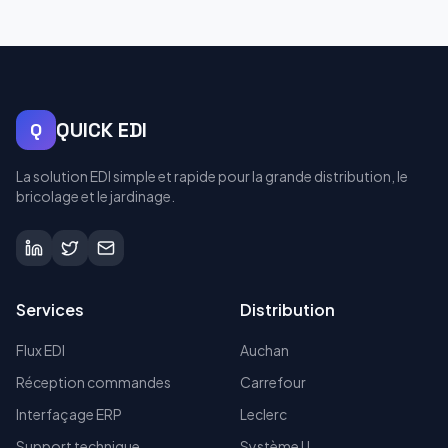
QUICK EDI
Q
La solution EDI simple et rapide pour la grande distribution, le
bricolage et le jardinage.
Services
Distribution
Flux EDI
Auchan
Réception commandes
Carrefour
Interfaçage ERP
Leclerc
Support technique
Système U