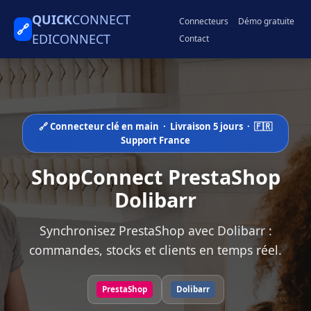
QUICK
CONNECT
Connecteurs
Démo gratuite
🔗
EDICONNECT
Contact
🔗 Connecteur clé en main · Livraison 5 jours · 🇫🇷
Support France
ShopConnect PrestaShop
Dolibarr
Synchronisez PrestaShop avec Dolibarr :
commandes, stocks et clients en temps réel.
PrestaShop
Dolibarr